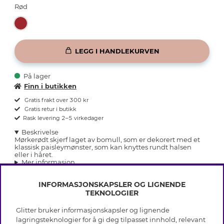
Rød
LEGG I HANDLEKURVEN
På lager
Finn i butikken
Gratis frakt over 300 kr
Gratis retur i butikk
Rask levering 2–5 virkedager
Beskrivelse
Mørkerødt skjerf laget av bomull, som er dekorert med et
klassisk paisleymønster, som kan knyttes rundt halsen
eller i håret.
Mer informasjon
INFORMASJONSKAPSLER OG LIGNENDE
TEKNOLOGIER
Glitter bruker informasjonskapsler og lignende
INFO
lagringsteknologier for å gi deg tilpasset innhold, relevant