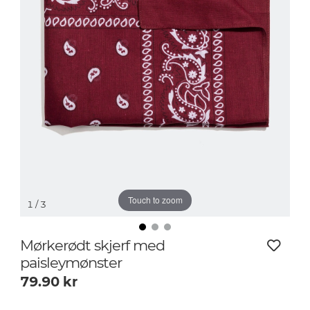
Touch to zoom
1
/ 3
Mørkerødt skjerf med
paisleymønster
79.90
kr