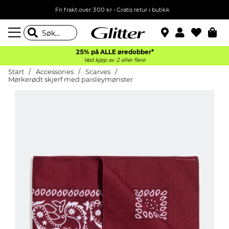
Fri frakt over 300 kr • Gratis retur i butikk
25% på ALLE øredobber*
Ved kjøp av 2 eller flere
Start
Accessories
Scarves
Mørkerødt skjerf med paisleymønster