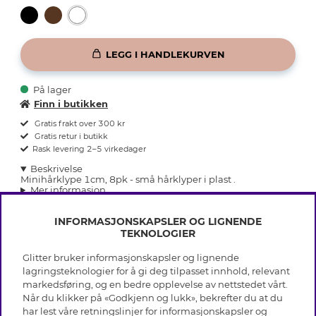
LEGG I HANDLEKURVEN
På lager
Finn i butikken
Gratis frakt over 300 kr
Gratis retur i butikk
Rask levering 2–5 virkedager
Beskrivelse
Minihårklype 1cm, 8pk - små hårklyper i plast .
Mer informasjon
INFORMASJONSKAPSLER OG LIGNENDE
TEKNOLOGIER
Glitter bruker informasjonskapsler og lignende
INFO
lagringsteknologier for å gi deg tilpasset innhold, relevant
markedsføring, og en bedre opplevelse av nettstedet vårt.
Vilkår
Når du klikker på «Godkjenn og lukk», bekrefter du at du
OM GLITTER
Personvern
har lest våre retningslinjer for informasjonskapsler og