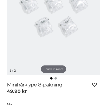
Touch to zoom
1
/ 2
Minihårklype 8-pakning
49.90
kr
Mix