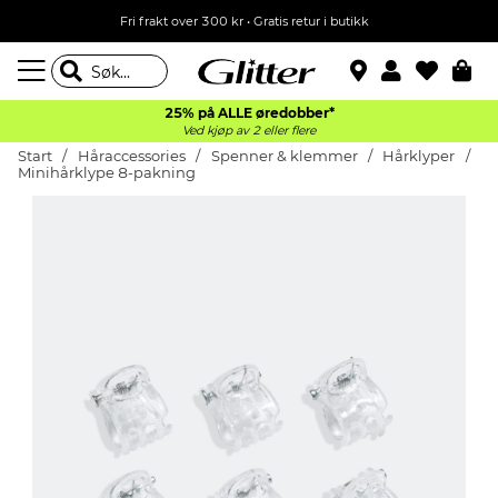
Fri frakt over 300 kr • Gratis retur i butikk
25% på ALLE øredobber*
Ved kjøp av 2 eller flere
Start
Håraccessories
Spenner & klemmer
Hårklyper
Minihårklype 8-pakning