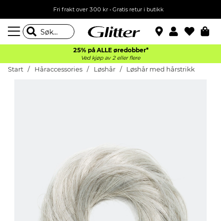
Fri frakt over 300 kr • Gratis retur i butikk
25% på ALLE øredobber*
Ved kjøp av 2 eller flere
Start
Håraccessories
Løshår
Løshår med hårstrikk