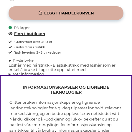
LEGG I HANDLEKURVEN
På lager
Finn i butikken
Gratis frakt over 300 kr
Gratis retur i butikk
Rask levering 2–5 virkedager
Beskrivelse
Løshår med hårstrikk - Elastisk strikk med løshår som er
enkel å bruke til og sette opp håret med.
Mer informasjon
INFORMASJONSKAPSLER OG LIGNENDE
TEKNOLOGIER
Glitter bruker informasjonskapsler og lignende
INFO
lagringsteknologier for å gi deg tilpasset innhold, relevant
markedsføring, og en bedre opplevelse av nettstedet vårt.
Vilkår
Når du klikker på «Godkjenn og lukk», bekrefter du at du
OM GLITTER
Personvern
har lest våre retningslinjer for informasjonskapsler og
Cookies
samtykker til vår bruk av informasjonskapsler Under
Black Friday