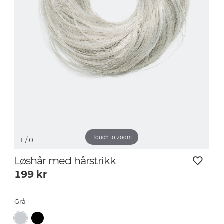
Touch to zoom
1
/ 0
Løshår med hårstrikk
199
kr
Grå