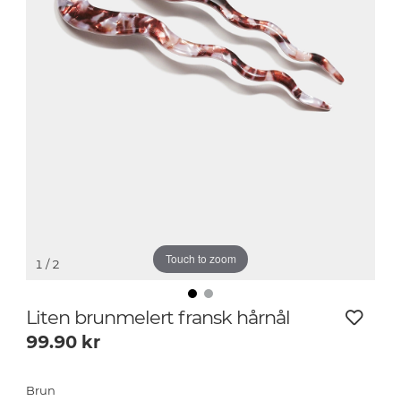
Touch to zoom
1
/ 2
Liten brunmelert fransk hårnål
99.90
kr
Brun