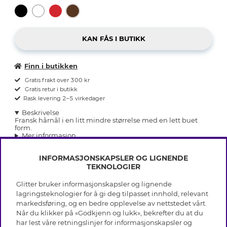
Finn i butikken
Gratis frakt over 300 kr
Gratis retur i butikk
Rask levering 2–5 virkedager
Beskrivelse
Fransk hårnål i en litt mindre størrelse med en lett buet
form.
Mer informasjon
INFORMASJONSKAPSLER OG LIGNENDE
TEKNOLOGIER
Glitter bruker informasjonskapsler og lignende
INFO
lagringsteknologier for å gi deg tilpasset innhold, relevant
markedsføring, og en bedre opplevelse av nettstedet vårt.
Vilkår
Når du klikker på «Godkjenn og lukk», bekrefter du at du
OM GLITTER
Personvern
har lest våre retningslinjer for informasjonskapsler og