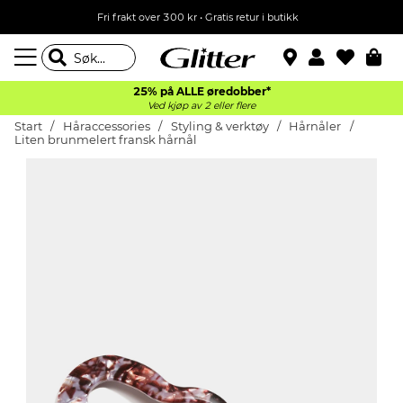
Fri frakt over 300 kr • Gratis retur i butikk
25% på ALLE øredobber*
Ved kjøp av 2 eller flere
Start
Håraccessories
Styling & verktøy
Hårnåler
Liten brunmelert fransk hårnål