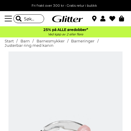
Fri frakt over 300 kr • Gratis retur i butikk
25% på ALLE øredobber*
Ved kjøp av 2 eller flere
Start
Barn
Barnesmykker
Barneringer
Justerbar ring med kanin