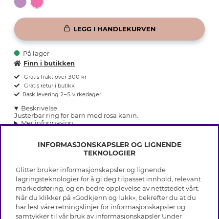
LEGG I HANDLEKURVEN
På lager
Finn i butikken
Gratis frakt over 300 kr
Gratis retur i butikk
Rask levering 2–5 virkedager
Beskrivelse
Justerbar ring for barn med rosa kanin.
Mer informasjon
INFORMASJONSKAPSLER OG LIGNENDE
TEKNOLOGIER
Glitter bruker informasjonskapsler og lignende
INFO
lagringsteknologier for å gi deg tilpasset innhold, relevant
markedsføring, og en bedre opplevelse av nettstedet vårt.
Vilkår
Når du klikker på «Godkjenn og lukk», bekrefter du at du
OM GLITTER
Personvern
har lest våre retningslinjer for informasjonskapsler og
Cookies
samtykker til vår bruk av informasjonskapsler Under
Black Friday