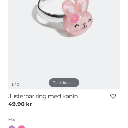
Touch to zoom
1
/ 0
Justerbar ring med kanin
49.90
kr
Mix