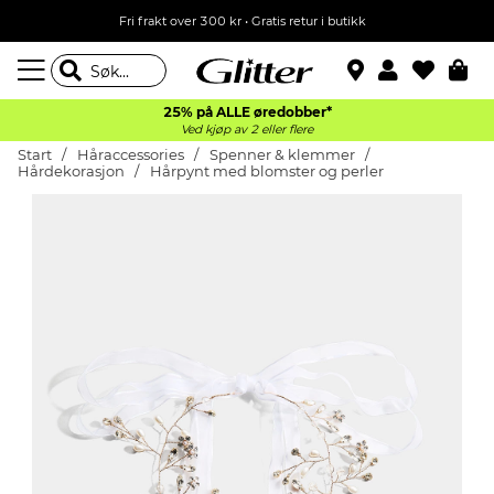
Fri frakt over 300 kr • Gratis retur i butikk
25% på ALLE øredobber*
Ved kjøp av 2 eller flere
Start
Håraccessories
Spenner & klemmer
Hårdekorasjon
Hårpynt med blomster og perler