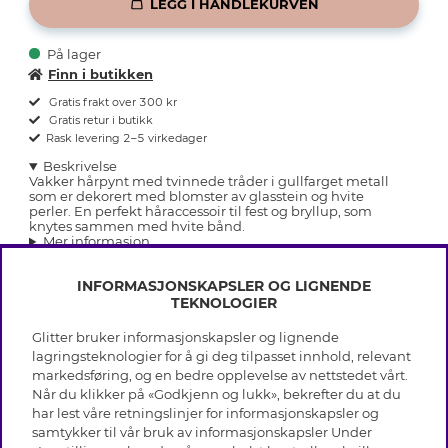
LEGG I HANDLEKURVEN
På lager
Finn i butikken
Gratis frakt over 300 kr
Gratis retur i butikk
Rask levering 2–5 virkedager
Beskrivelse
Vakker hårpynt med tvinnede tråder i gullfarget metall
som er dekorert med blomster av glasstein og hvite
perler. En perfekt håraccessoir til fest og bryllup, som
knytes sammen med hvite bånd.
Mer informasjon
INFORMASJONSKAPSLER OG LIGNENDE
TEKNOLOGIER
Glitter bruker informasjonskapsler og lignende
INFO
lagringsteknologier for å gi deg tilpasset innhold, relevant
markedsføring, og en bedre opplevelse av nettstedet vårt.
Vilkår
Når du klikker på «Godkjenn og lukk», bekrefter du at du
OM GLITTER
Personvern
har lest våre retningslinjer for informasjonskapsler og
Cookies
samtykker til vår bruk av informasjonskapsler Under
Black Friday