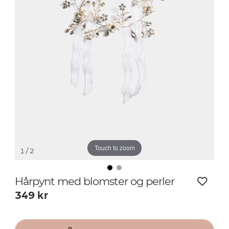
Touch to zoom
1
/ 2
Hårpynt med blomster og perler
349
kr