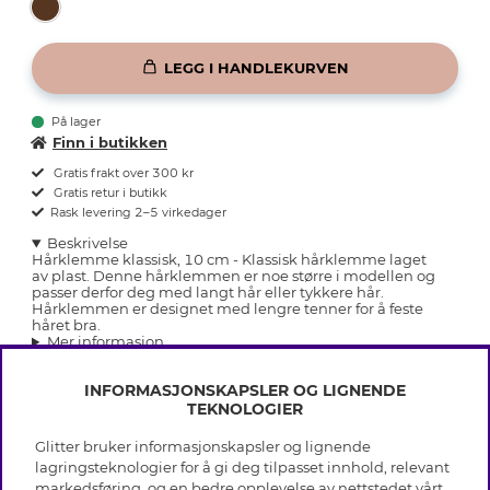
LEGG I HANDLEKURVEN
På lager
Finn i butikken
Gratis frakt over 300 kr
Gratis retur i butikk
Rask levering 2–5 virkedager
Beskrivelse
Hårklemme klassisk, 10 cm - Klassisk hårklemme laget
av plast. Denne hårklemmen er noe større i modellen og
passer derfor deg med langt hår eller tykkere hår.
Hårklemmen er designet med lengre tenner for å feste
håret bra.
Mer informasjon
INFORMASJONSKAPSLER OG LIGNENDE
TEKNOLOGIER
Glitter bruker informasjonskapsler og lignende
INFO
lagringsteknologier for å gi deg tilpasset innhold, relevant
markedsføring, og en bedre opplevelse av nettstedet vårt.