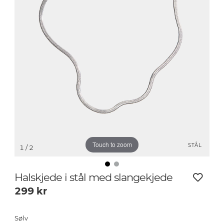
Touch to zoom
STÅL
1
/ 2
Halskjede i stål med slangekjede
299
kr
Sølv