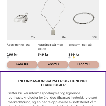
STÅL
STÅL
STÅL
Åpen ørering i stål
Halsbånd i stål med
Bred armring i stål
brikke
199 kr
349 kr
399 kr
LÄGG TILL
LÄGG TILL
LÄGG TILL
INFORMASJONSKAPSLER OG LIGNENDE
TEKNOLOGIER
Glitter bruker informasjonskapsler og lignende
INFO
lagringsteknologier for å gi deg tilpasset innhold, relevant
markedsføring, og en bedre opplevelse av nettstedet vårt.
Vilkår