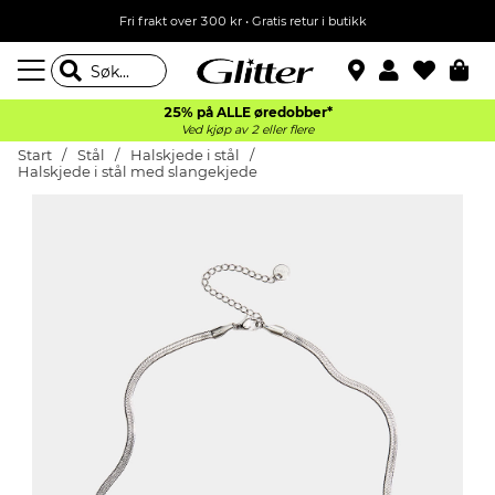
Fri frakt over 300 kr • Gratis retur i butikk
25% på ALLE øredobber*
Ved kjøp av 2 eller flere
Start
Stål
Halskjede i stål
Halskjede i stål med slangekjede