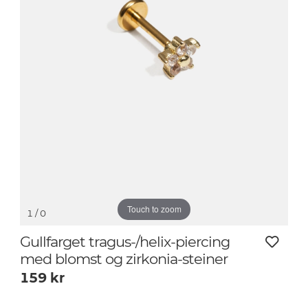
Touch to zoom
1
/ 0
Gullfarget tragus-/helix-piercing
med blomst og zirkonia-steiner
159
kr