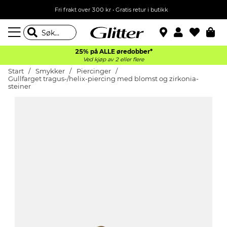
Fri frakt over 300 kr • Gratis retur i butikk
25% på ALLE øredobber*
Ved kjøp av 2 eller flere
Start
Smykker
Piercinger
Gullfarget tragus-/helix-piercing med blomst og zirkonia-
steiner