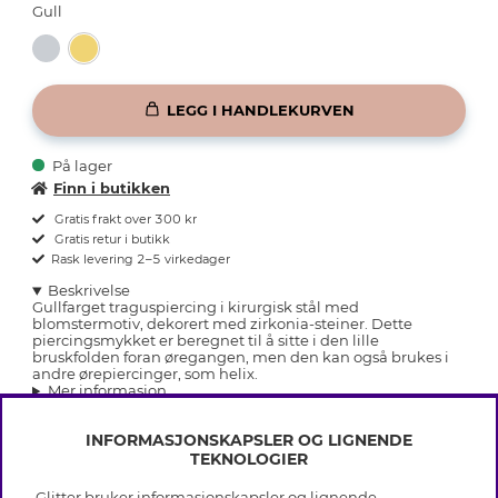
Gull
LEGG I HANDLEKURVEN
På lager
Finn i butikken
Gratis frakt over 300 kr
Gratis retur i butikk
Rask levering 2–5 virkedager
Beskrivelse
Gullfarget traguspiercing i kirurgisk stål med
blomstermotiv, dekorert med zirkonia-steiner. Dette
piercingsmykket er beregnet til å sitte i den lille
bruskfolden foran øregangen, men den kan også brukes i
andre ørepiercinger, som helix.
Mer informasjon
INFORMASJONSKAPSLER OG LIGNENDE
TEKNOLOGIER
Glitter bruker informasjonskapsler og lignende