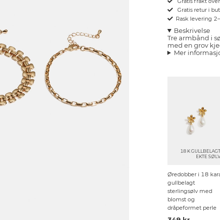
Gratis frakt ove
Gratis retur i bu
Rask levering 2
Beskrivelse
Tre armbånd i sø
med en grov kjed
Mer informasj
18 K GULLBELAG
EKTE SØL
Øredobber i 18 kar
gullbelagt
sterlingsølv med
blomst og
dråpeformet perle
349 kr