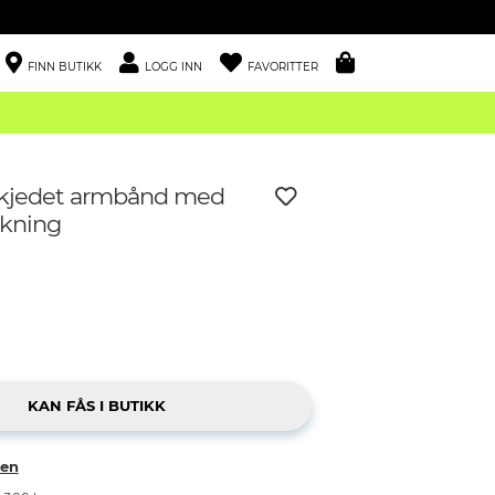
FINN BUTIKK
LOGG INN
FAVORITTER
, kjedet armbånd med
akning
ken