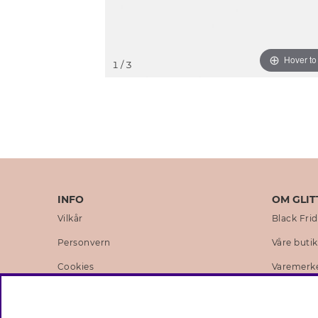
Hover t
1
/ 3
INFO
OM GLIT
Vilkår
Black Fri
Personvern
Våre buti
Cookies
Varemerk
Medlemsvilkår
Selskapets
Jobb hos Glitter
Sustainabi