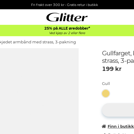
Fri frakt over 300 kr • Gratis retur i butikk
25% på ALLE øredobber*
Ved kjøp av 2 eller flere
, kjedet armbånd med strass, 3-pakning
Gullfarget
strass, 3-p
199
kr
Gull
Finn i butik