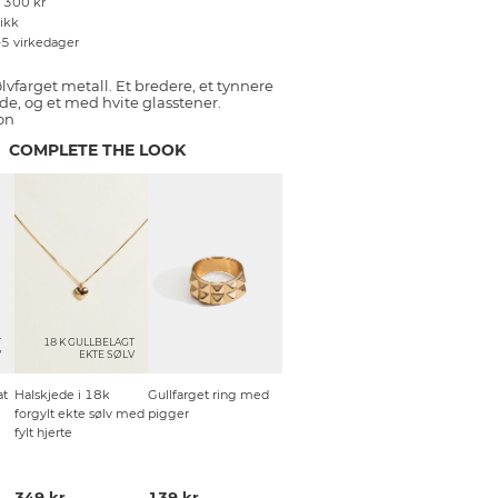
r 300 kr
tikk
–5 virkedager
lvfarget metall. Et bredere, et tynnere
e, og et med hvite glasstener.
on
COMPLETE THE LOOK
T
18 K GULLBELAGT
V
EKTE SØLV
at
Halskjede i 18k
Gullfarget ring med
forgylt ekte sølv med
pigger
fylt hjerte
349 kr
139 kr