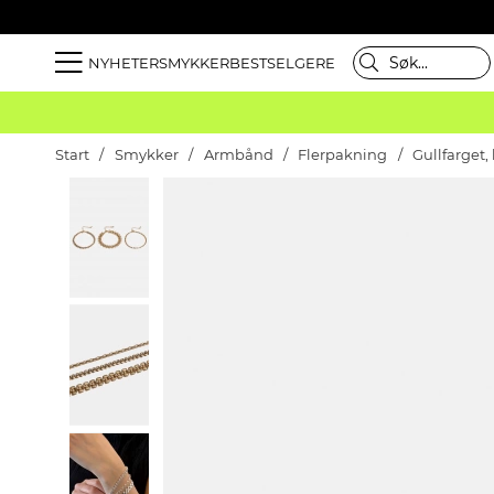
NYHETER
SMYKKER
BESTSELGERE
Start
Smykker
Armbånd
Flerpakning
Gullfarget