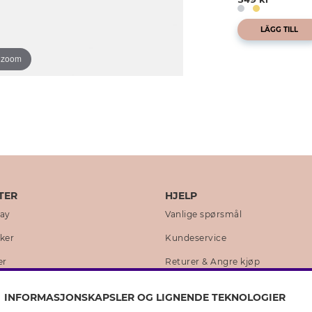
LÄGG TILL
o zoom
TER
HJELP
day
Vanlige spørsmål
kker
Kundeservice
er
Returer & Angre kjøp
 historie
Skjøtselråd ekte sølv
INFORMASJONSKAPSLER OG LIGNENDE TEKNOLOGIER
lity
Skjøtselråd skinnhansker