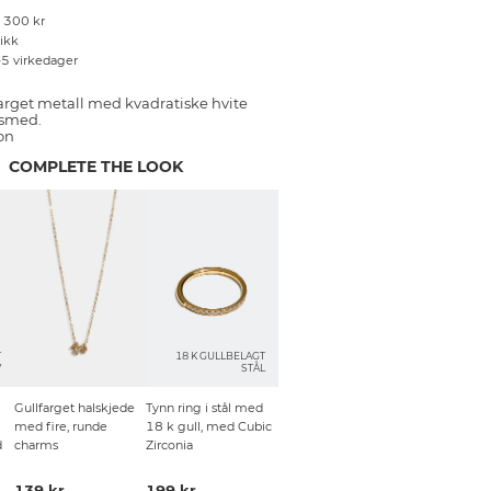
r 300 kr
tikk
–5 virkedager
arget metall med kvadratiske hvite
gsmed.
on
COMPLETE THE LOOK
T
18 K GULLBELAGT
V
STÅL
Gullfarget halskjede
Tynn ring i stål med
med fire, runde
18 k gull, med Cubic
d
charms
Zirconia
139 kr
199 kr