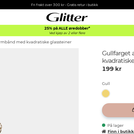
Fri frakt over 300 kr • Gratis retur i butikk
25% på ALLE øredobber*
Ved kjøp av 2 eller flere
armbånd med kvadratiske glassteiner
Gullfarge
kvadratiske
199
kr
Gull
På lager
Finn i butik