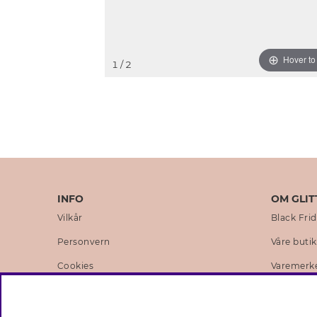
Hover t
1
/ 2
INFO
OM GLIT
Vilkår
Black Fri
Personvern
Våre buti
Cookies
Varemerk
Medlemsvilkår
Selskapets
Jobb hos Glitter
Sustainabi