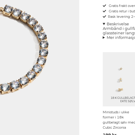
Gratis frakt ove
Gratis retur i bu
Rask levering 2
Beskrivelse
Armbånd i gullf
glassteiner lan
Mer informasj
18 K GULLBELAG
EKTE SØL
Ministuds i ulike
former i 18k
gullbelagt sølv me
Cubic Zirconia
199 kr