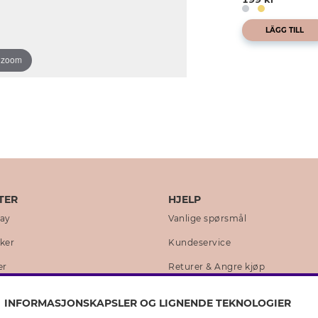
LÄGG TILL
o zoom
TER
HJELP
day
Vanlige spørsmål
kker
Kundeservice
er
Returer & Angre kjøp
 historie
Skjøtselråd ekte sølv
INFORMASJONSKAPSLER OG LIGNENDE TEKNOLOGIER
lity
Skjøtselråd skinnhansker