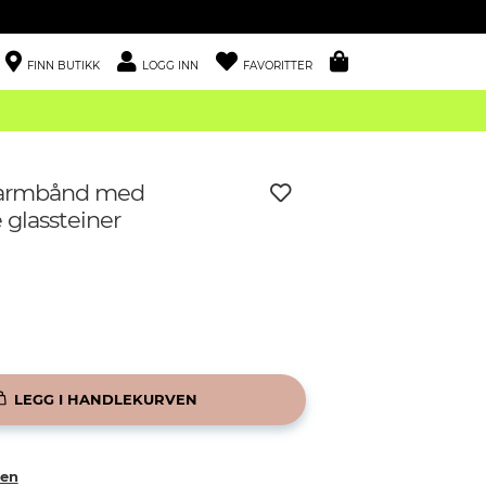
FINN BUTIKK
LOGG INN
FAVORITTER
t armbånd med
 glassteiner
LEGG I HANDLEKURVEN
ken