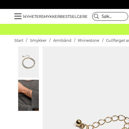
NYHETER
SMYKKER
BESTSELGERE
Start
Smykker
Armbånd
Rhinestone
Gullfarget 