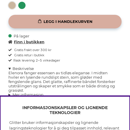
LEGG I HANDLEKURVEN
På lager
Finn i butikken
Gratis frakt over 300 kr
Gratis retur i butikk
Rask levering 2–5 virkedager
Beskrivelse
Elenora fanger essensen av tidløs eleganse. I midten
hviler en lysende rundslipt stein, som gløder med
fengslende glans. Det glatte, raffinerte båndet forsterker
utstrålingen og skaper et smykke som er både dristig og
grasiøst.
Mer informasjon
INFORMASJONSKAPSLER OG LIGNENDE
TEKNOLOGIER
Glitter bruker informasjonskapsler og lignende
INFO
lagringsteknologier for å gi deg tilpasset innhold, relevant