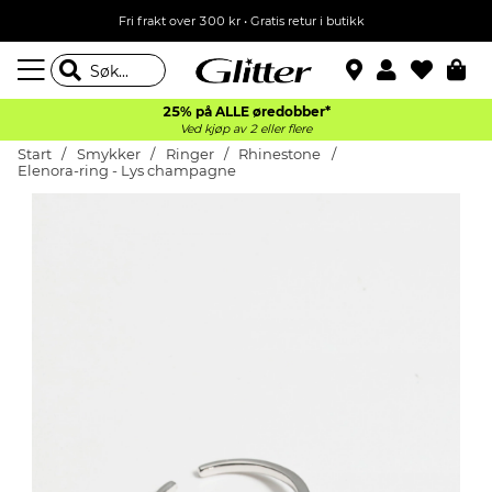
Fri frakt over 300 kr • Gratis retur i butikk
25% på ALLE øredobber*
Ved kjøp av 2 eller flere
Start
Smykker
Ringer
Rhinestone
Elenora-ring - Lys champagne