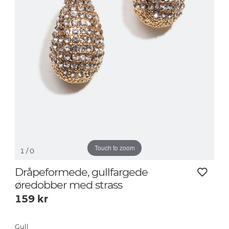
Touch to zoom
1
/ 0
Dråpeformede, gullfargede
øredobber med strass
159
kr
Gull