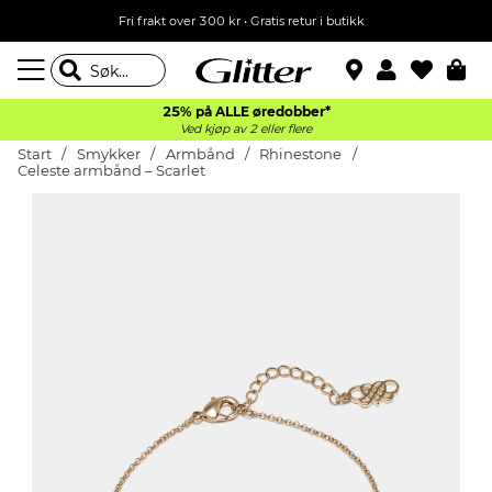
Fri frakt over 300 kr • Gratis retur i butikk
25% på ALLE øredobber*
Ved kjøp av 2 eller flere
Start
Smykker
Armbånd
Rhinestone
Celeste armbånd – Scarlet