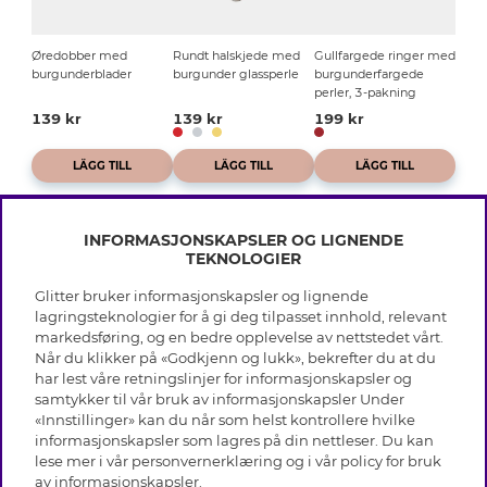
Øredobber med
Rundt halskjede med
Gullfargede ringer med
burgunderblader
burgunder glassperle
burgunderfargede
perler, 3-pakning
139 kr
139 kr
199 kr
LÄGG TILL
LÄGG TILL
LÄGG TILL
INFORMASJONSKAPSLER OG LIGNENDE
TEKNOLOGIER
Glitter bruker informasjonskapsler og lignende
INFO
lagringsteknologier for å gi deg tilpasset innhold, relevant
markedsføring, og en bedre opplevelse av nettstedet vårt.
Vilkår
Når du klikker på «Godkjenn og lukk», bekrefter du at du
OM GLITTER
Personvern
har lest våre retningslinjer for informasjonskapsler og
Cookies
samtykker til vår bruk av informasjonskapsler Under
Black Friday
Medlemsvilkår
«Innstillinger» kan du når som helst kontrollere hvilke
HJELP
Våre butikker
informasjonskapsler som lagres på din nettleser. Du kan
Jobb hos Glitter
Varemerker
lese mer i vår
personvernerklæring
og i vår policy for bruk
Vanlige spørsmål
Tilbakekalling
Selskapets historie
av
informasjonskapsler
.