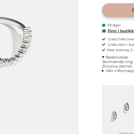
På lager
Finn i butik
Gratis frakt ove
Gratis retur i bu
Rask levering 2
Beskrivelse
Skimrende ring 
Zirconia steiner.
Mer informasj
EKTE SØL