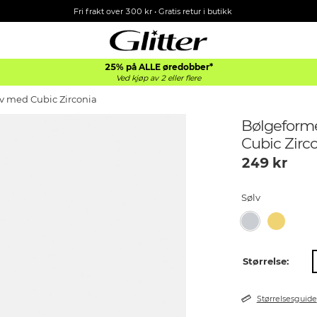
Fri frakt over 300 kr • Gratis retur i butikk
25% på ALLE øredobber*
Ved kjøp av 2 eller flere
lv med Cubic Zirconia
Bølgeforme
Cubic Zirc
249
kr
Sølv
Størrelse:
Størrelsesguide