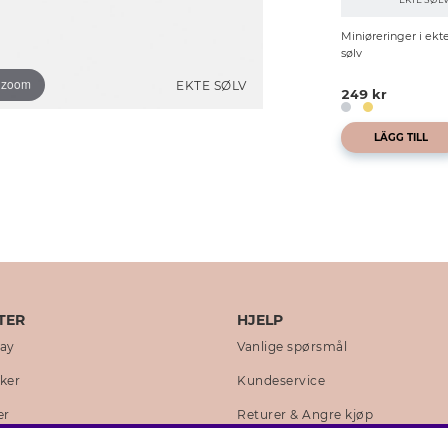
Miniøreringer i ekt
sølv
o zoom
EKTE SØLV
249 kr
LÄGG TILL
TER
HJELP
day
Vanlige spørsmål
kker
Kundeservice
er
Returer & Angre kjøp