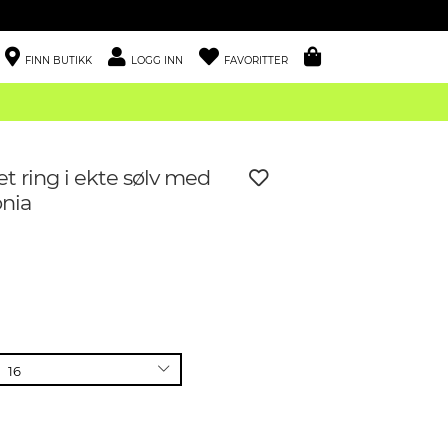
FINN BUTIKK
LOGG INN
FAVORITTER
t ring i ekte sølv med
onia