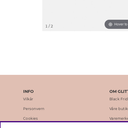
Hover t
1
/ 2
INFO
OM GLIT
Vilkår
Black Fri
Personvern
Våre buti
Cookies
Varemerk