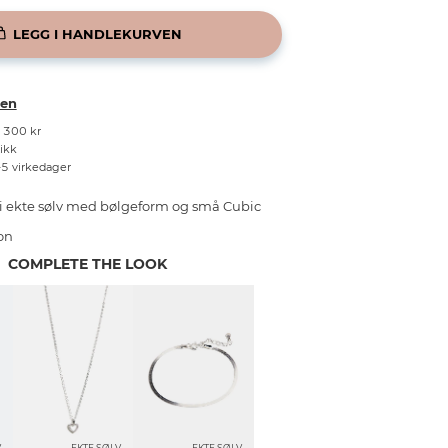
LEGG I HANDLEKURVEN
ken
r 300 kr
tikk
–5 virkedager
i ekte sølv med bølgeform og små Cubic
on
COMPLETE THE LOOK
V
EKTE SØLV
EKTE SØLV