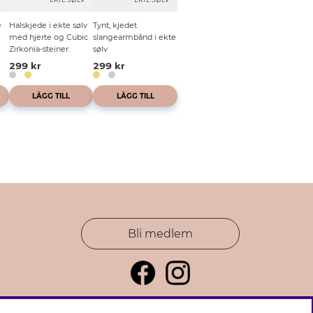
e
Halskjede i ekte sølv
Tynt, kjedet
med hjerte og Cubic
slangearmbånd i ekte
Zirkonia-steiner.
sølv
299 kr
299 kr
LÄGG TILL
LÄGG TILL
Bli medlem