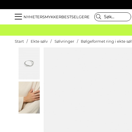
NYHETER
SMYKKER
BESTSELGERE
Start
Ekte sølv
Sølvringer
Bølgeformet ring i ekte sø