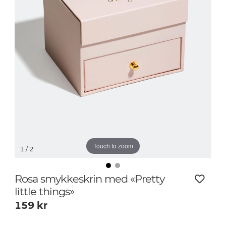
Touch to zoom
1
/ 2
Rosa smykkeskrin med «Pretty
little things»
159
kr