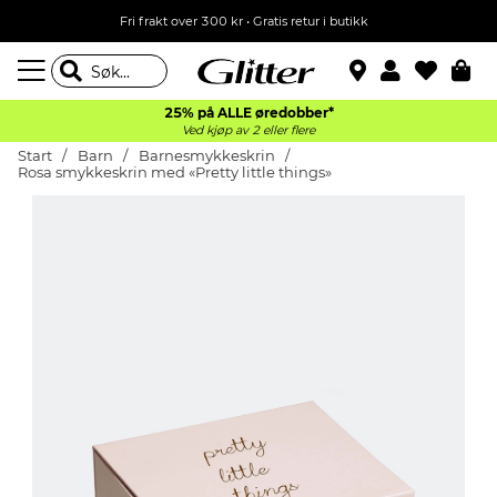
Fri frakt over 300 kr • Gratis retur i butikk
25% på ALLE øredobber*
Ved kjøp av 2 eller flere
Start
Barn
Barnesmykkeskrin
Rosa smykkeskrin med «Pretty little things»